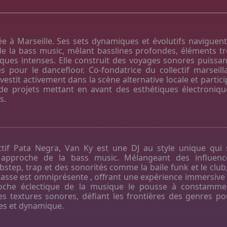
e à Marseille. Ses sets dynamiques et évolutifs naviguent
 de la bass music, mêlant basslines profondes, éléments tr
iques intenses. Elle construit des voyages sonores puissan
s pour le dancefloor. Co-fondatrice du collectif marseilla
vestit activement dans la scène alternative locale et partic
e projets mettant en avant des esthétiques électroniqu
s.
ctif Pata Negra, Van Ky est une DJ au style unique qui 
 approche de la bass music. Mélangeant des influenc
step, trap et des sonorités comme la baile funk et le club, 
basse est omniprésente , offrant une expérience immersive 
roche éclectique de la musique le pousse à constamme
es textures sonores, défiant les frontières des genres po
ses et dynamique.