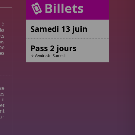
Billets
 à
Samedi 13 juin
ès
ts
is
Pass 2 jours
ipe
es
→ Vendredi - Samedi
se
es
il
et
nt
ur