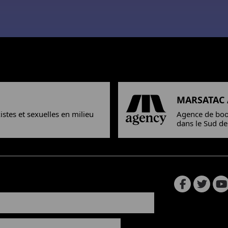
MARSATAC
xistes et sexuelles en milieu
Agence de boo
dans le Sud de