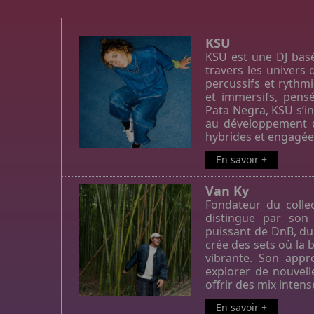
KSU
KSU est une DJ basé
travers les univers
percussifs et rythm
et immersifs, pensé
Pata Negra, KSU s’in
au développement d
hybrides et engagée
En savoir +
Van Ky
Fondateur du colle
distingue par son
puissant de DnB, dub
crée des sets où la 
vibrante. Son app
explorer de nouvell
offrir des mix inten
En savoir +