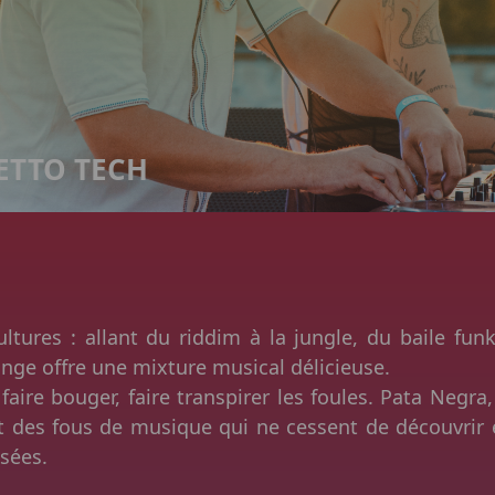
ETTO TECH
ltures : allant du riddim à la jungle, du baile funk
ange offre une mixture musical délicieuse.
 faire bouger, faire transpirer les foules. Pata Negra,
t des fous de musique qui ne cessent de découvrir 
sées.