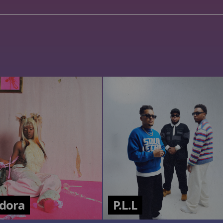
dora
P.L.L