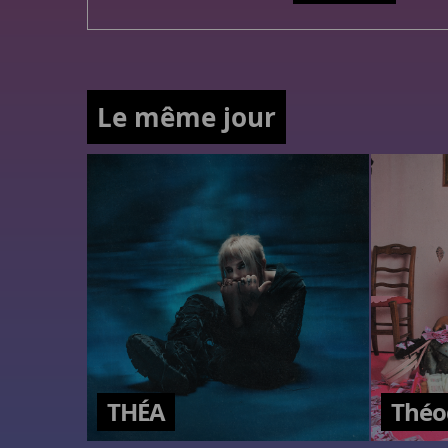
Le même jour
THÉA
Théo