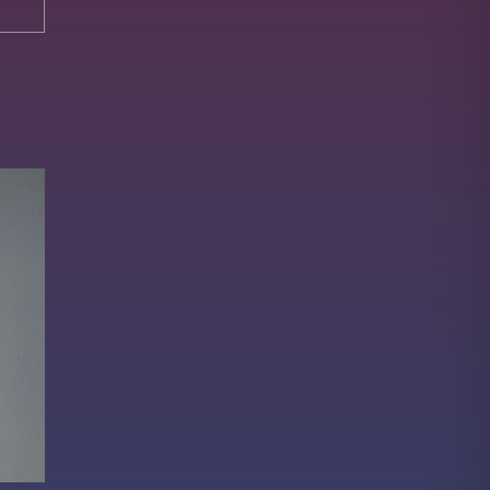
Bamby
ZS