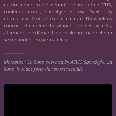
naturellement cette identité sonore : effets VHS,
couleurs pastel, nostalgie et rêve éveillé s’y
entrelacent. Étudiante en école d’art, Brownelims
conçoit elle-même la plupart de ses visuels,
affirmant une démarche globale où image et son
se répondent en permanence.
__________
Marsatac : La Suite powered by ASICS SportStyle. La
Suite, la place forte du rap marseillais.