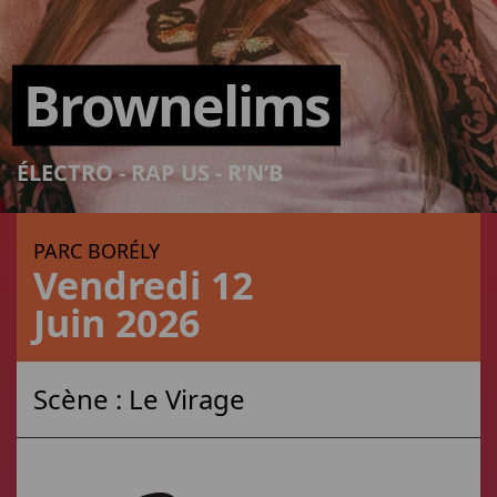
Brownelims
ÉLECTRO - RAP US - R’N’B
PARC BORÉLY
Vendredi 12
Juin 2026
Scène :
Le Virage