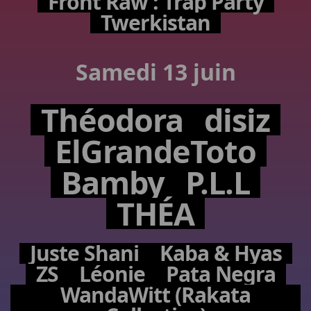
Front Raw : Trap Party
Twerkistan
Samedi 13 juin
Théodora
disiz
ElGrandeToto
Bamby
P.L.L
THÉA
Juste Shani
Kaba & Hyas
ZS
Léonie
Pata Negra
WandaWitt (Rakata