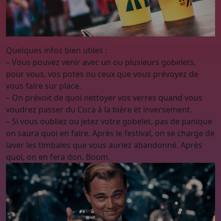
Quelques infos bien utiles :
– Vous pouvez venir avec un ou plusieurs gobelets,
pour vous, vos potes ou ceux que vous prévoyez de
vous faire sur place.
– On prévoit de quoi nettoyer vos verres quand vous
voudrez passer du Coca à la bière et inversement.
– Si vous oubliez ou jetez votre gobelet, pas de panique
on saura quoi en faire. Après le festival, on se charge de
laver les timbales que vous auriez abandonné. Après
quoi, on en fera don. Boom.